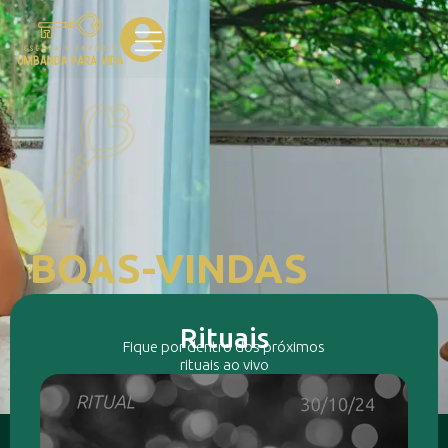
BOAS-VINDAS
Olá, aluno(a) Umbanda Para Vida! Essa é a
nossa área de membros onde você tem
Rituais
Fique por dentro dos próximos
acesso a tudo que sua assinatura oferece.
rituais ao vivo
Bons estudos, axé!