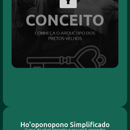
Ho'oponopono Simplificado
Curso de nível iniciante para você aprender