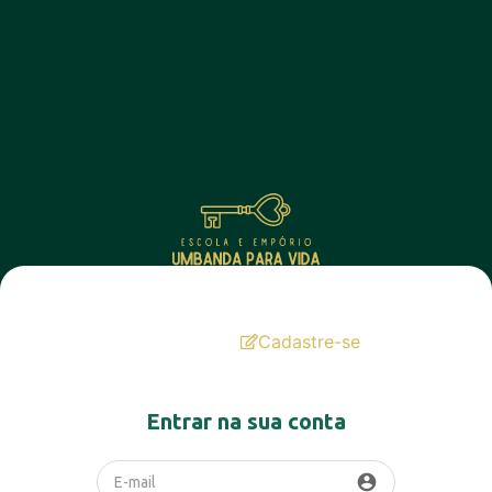
Login
Cadastre-se
Entrar na sua conta
account_circle