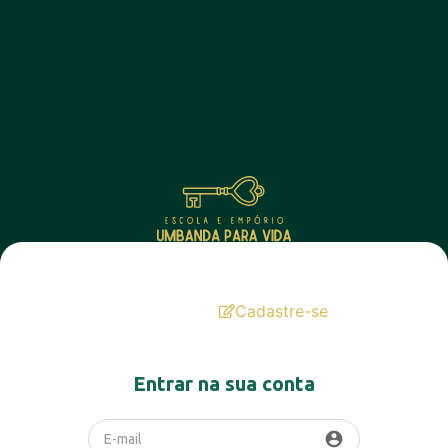
Login
Cadastre-se
Entrar na sua conta
account_circle